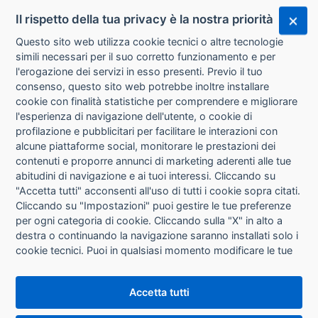
Il rispetto della tua privacy è la nostra priorità
Questo sito web utilizza cookie tecnici o altre tecnologie
simili necessari per il suo corretto funzionamento e per
l'erogazione dei servizi in esso presenti. Previo il tuo
consenso, questo sito web potrebbe inoltre installare
cookie con finalità statistiche per comprendere e migliorare
l'esperienza di navigazione dell'utente, o cookie di
CHI SIAMO
profilazione e pubblicitari per facilitare le interazioni con
alcune piattaforme social, monitorare le prestazioni dei
CONTATTI
contenuti e proporre annunci di marketing aderenti alle tue
abitudini di navigazione e ai tuoi interessi. Cliccando su
CONDIZIONI DI VENDITA
"Accetta tutti" acconsenti all'uso di tutti i cookie sopra citati.
Cliccando su "Impostazioni" puoi gestire le tue preferenze
RICHIESTA RECESSO
per ogni categoria di cookie. Cliccando sulla "X" in alto a
destra o continuando la navigazione saranno installati solo i
cookie tecnici. Puoi in qualsiasi momento modificare le tue
PRIVACY
preferenze cliccando sul pulsante "Impostazioni cookie"
che si trova in fondo alle pagine del sito. Per maggiori
INFORMATIVA USO COOKIE
Accetta tutti
informazioni consulta la nostra
Informativa sui cookie
.