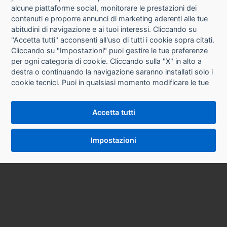
alcune piattaforme social, monitorare le prestazioni dei
CONTATTI
contenuti e proporre annunci di marketing aderenti alle tue
abitudini di navigazione e ai tuoi interessi. Cliccando su
CONDIZIONI DI VENDITA
"Accetta tutti" acconsenti all'uso di tutti i cookie sopra citati.
Cliccando su "Impostazioni" puoi gestire le tue preferenze
RICHIESTA RECESSO
per ogni categoria di cookie. Cliccando sulla "X" in alto a
destra o continuando la navigazione saranno installati solo i
cookie tecnici. Puoi in qualsiasi momento modificare le tue
PRIVACY
preferenze cliccando sul pulsante "Impostazioni cookie"
che si trova in fondo alle pagine del sito. Per maggiori
INFORMATIVA USO COOKIE
Accetta tutti
informazioni consulta la nostra
Informativa sui cookie
.
IMPOSTAZIONI COOKIE
Impostazioni
VERSIONE DESKTOP
SYCOPY SRL • Via Circonvallazione Nord 8/A 40053 Valsamoggia (BO) • Tel. 051 9970857
Email: info@sycopy.it • PEC: sycopysrl@legalmail.it
P.I. / C.F. 03887981201 Ufficio Registro Imprese BO N° REA 553724 Cap. Soc. € 10.000,00