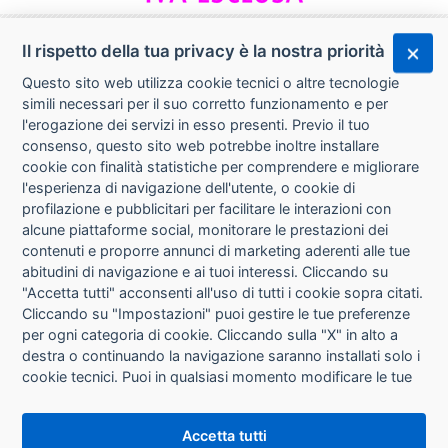
Il rispetto della tua privacy è la nostra priorità
Questo sito web utilizza cookie tecnici o altre tecnologie
simili necessari per il suo corretto funzionamento e per
l'erogazione dei servizi in esso presenti. Previo il tuo
consenso, questo sito web potrebbe inoltre installare
cookie con finalità statistiche per comprendere e migliorare
l'esperienza di navigazione dell'utente, o cookie di
CHI SIAMO
profilazione e pubblicitari per facilitare le interazioni con
alcune piattaforme social, monitorare le prestazioni dei
CONTATTI
contenuti e proporre annunci di marketing aderenti alle tue
abitudini di navigazione e ai tuoi interessi. Cliccando su
CONDIZIONI DI VENDITA
"Accetta tutti" acconsenti all'uso di tutti i cookie sopra citati.
Cliccando su "Impostazioni" puoi gestire le tue preferenze
RICHIESTA RECESSO
per ogni categoria di cookie. Cliccando sulla "X" in alto a
destra o continuando la navigazione saranno installati solo i
cookie tecnici. Puoi in qualsiasi momento modificare le tue
PRIVACY
preferenze cliccando sul pulsante "Impostazioni cookie"
che si trova in fondo alle pagine del sito. Per maggiori
INFORMATIVA USO COOKIE
Accetta tutti
informazioni consulta la nostra
Informativa sui cookie
.