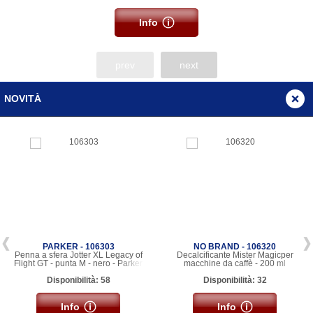
Info
prev
next
NOVITÀ
PARKER - 106303
NO BRAND - 106320
Penna a sfera Jotter XL Legacy of
Decalcificante Mister Magicper
Flight GT - punta M - nero - Parker
macchine da caffè - 200 ml
Disponibilità: 58
Disponibilità: 32
Info
Info