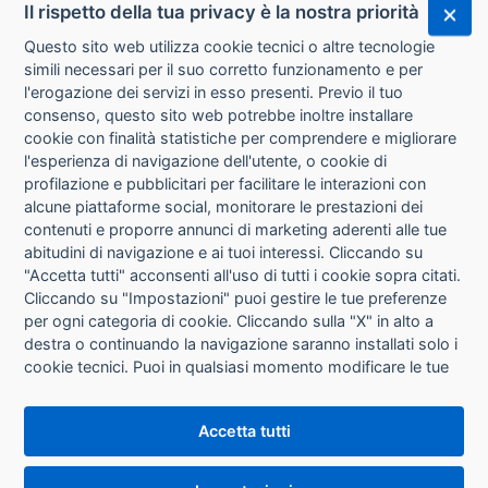
Il rispetto della tua privacy è la nostra priorità
Questo sito web utilizza cookie tecnici o altre tecnologie
simili necessari per il suo corretto funzionamento e per
l'erogazione dei servizi in esso presenti. Previo il tuo
consenso, questo sito web potrebbe inoltre installare
cookie con finalità statistiche per comprendere e migliorare
l'esperienza di navigazione dell'utente, o cookie di
CHI SIAMO
profilazione e pubblicitari per facilitare le interazioni con
alcune piattaforme social, monitorare le prestazioni dei
CONTATTI
contenuti e proporre annunci di marketing aderenti alle tue
abitudini di navigazione e ai tuoi interessi. Cliccando su
CONDIZIONI DI VENDITA
"Accetta tutti" acconsenti all'uso di tutti i cookie sopra citati.
Cliccando su "Impostazioni" puoi gestire le tue preferenze
RICHIESTA RECESSO
per ogni categoria di cookie. Cliccando sulla "X" in alto a
destra o continuando la navigazione saranno installati solo i
cookie tecnici. Puoi in qualsiasi momento modificare le tue
PRIVACY
preferenze cliccando sul pulsante "Impostazioni cookie"
che si trova in fondo alle pagine del sito. Per maggiori
INFORMATIVA USO COOKIE
Accetta tutti
informazioni consulta la nostra
Informativa sui cookie
.
IMPOSTAZIONI COOKIE