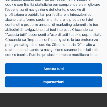
cookie con finalità statistiche per comprendere e migliorare
l'esperienza di navigazione dell'utente, o cookie di
CHI SIAMO
profilazione e pubblicitari per facilitare le interazioni con
alcune piattaforme social, monitorare le prestazioni dei
CONTATTI
contenuti e proporre annunci di marketing aderenti alle tue
abitudini di navigazione e ai tuoi interessi. Cliccando su
CONDIZIONI DI VENDITA
"Accetta tutti" acconsenti all'uso di tutti i cookie sopra citati.
Cliccando su "Impostazioni" puoi gestire le tue preferenze
RICHIESTA RECESSO
per ogni categoria di cookie. Cliccando sulla "X" in alto a
destra o continuando la navigazione saranno installati solo i
cookie tecnici. Puoi in qualsiasi momento modificare le tue
PRIVACY
preferenze cliccando sul pulsante "Impostazioni cookie"
che si trova in fondo alle pagine del sito. Per maggiori
INFORMATIVA USO COOKIE
Accetta tutti
informazioni consulta la nostra
Informativa sui cookie
.
IMPOSTAZIONI COOKIE
Impostazioni
VERSIONE DESKTOP