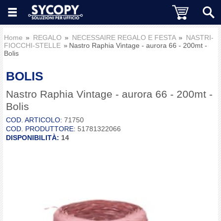
Home
REGALO
NECESSAIRE REGALO E FESTA
NASTRI-
FIOCCHI-STELLE
Nastro Raphia Vintage - aurora 66 - 200mt -
Bolis
BOLIS
Nastro Raphia Vintage - aurora 66 - 200mt -
Bolis
COD. ARTICOLO:
71750
COD. PRODUTTORE:
51781322066
DISPONIBILITÀ:
14