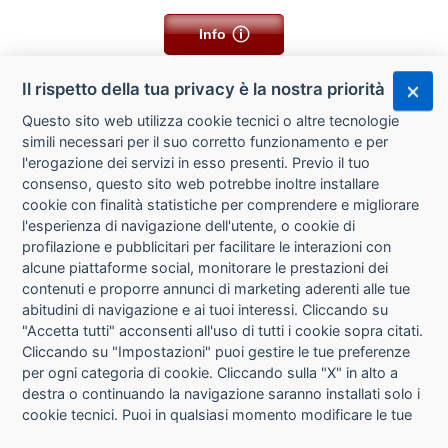
Info
Il rispetto della tua privacy è la nostra priorità
Questo sito web utilizza cookie tecnici o altre tecnologie
simili necessari per il suo corretto funzionamento e per
l'erogazione dei servizi in esso presenti. Previo il tuo
consenso, questo sito web potrebbe inoltre installare
cookie con finalità statistiche per comprendere e migliorare
l'esperienza di navigazione dell'utente, o cookie di
CHI SIAMO
profilazione e pubblicitari per facilitare le interazioni con
alcune piattaforme social, monitorare le prestazioni dei
CONTATTI
contenuti e proporre annunci di marketing aderenti alle tue
abitudini di navigazione e ai tuoi interessi. Cliccando su
CONDIZIONI DI VENDITA
"Accetta tutti" acconsenti all'uso di tutti i cookie sopra citati.
Cliccando su "Impostazioni" puoi gestire le tue preferenze
RICHIESTA RECESSO
per ogni categoria di cookie. Cliccando sulla "X" in alto a
destra o continuando la navigazione saranno installati solo i
cookie tecnici. Puoi in qualsiasi momento modificare le tue
PRIVACY
preferenze cliccando sul pulsante "Impostazioni cookie"