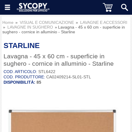
Home
VISUAL E COMUNICAZIONE
LAVAGNE E ACCESSORI
LAVAGNE IN SUGHERO
Lavagna - 45 x 60 cm - superficie in
sughero - cornice in alluminio - Starline
STARLINE
Lavagna - 45 x 60 cm - superficie in
sughero - cornice in alluminio - Starline
COD. ARTICOLO:
STL6422
COD. PRODUTTORE:
CA02409214-SL01-STL
DISPONIBILITÀ:
85