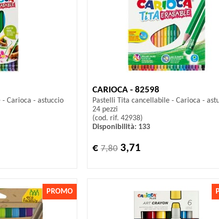
CARIOCA - 82598
e - Carioca - astuccio
Pastelli Tita cancellabile - Carioca - ast
24 pezzi
(cod. rif. 42938)
Disponibilità: 133
€
3,71
7,80
PROMO