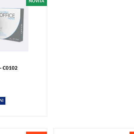
NOVITÀ
 - C0102
NI