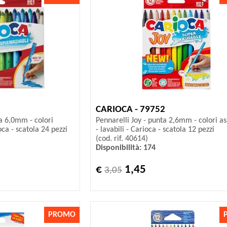
CARIOCA - 79752
a 6,0mm - colori
Pennarelli Joy - punta 2,6mm - colori ass
ioca - scatola 24 pezzi
- lavabili - Carioca - scatola 12 pezzi
(cod. rif. 40614)
Disponibilità: 174
€
1,45
3,05
PROMO