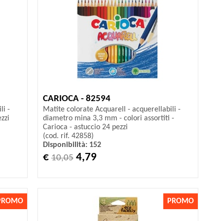
CARIOCA - 82594
li -
Matite colorate Acquarell - acquerellabili -
ezzi
diametro mina 3,3 mm - colori assortiti -
Carioca - astuccio 24 pezzi
(cod. rif. 42858)
Disponibilità: 152
€
4,79
10,05
PROMO
PROMO