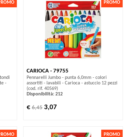
PROMO
PROMO
CARIOCA - 79755
 tondi
Pennarelli Jumbo - punta 6,0mm - colori
te -
assortiti - lavabili - Carioca - astuccio 12 pezzi
(cod. rif. 40569)
Disponibilità: 212
€
3,07
6,45
PROMO
PROMO