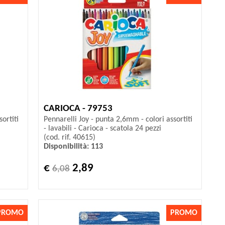
CARIOCA - 79753
ortiti
Pennarelli Joy - punta 2,6mm - colori assortiti
- lavabili - Carioca - scatola 24 pezzi
(cod. rif. 40615)
Disponibilità: 113
€
2,89
6,08
PROMO
PROMO