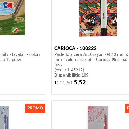
CARIOCA - 100222
ily - lavabili - colori
Pastello a cera Art Crayon - Ø 10 mm x
tola 12 pezzi
mm - colori assortiti - Carioca Plus - con
pezzi
(cod. rif. 45212)
Disponibilità: 109
€
5,52
11,60
PROMO