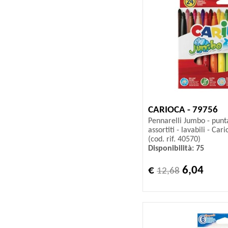
CARIOCA - 79756
Pennarelli Jumbo - punt
assortiti - lavabili - Car
(cod. rif. 40570)
Disponibilità: 75
€
6,04
12,68