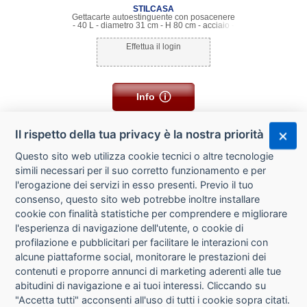
STILCASA
Gettacarte autoestinguente con posacenere
- 40 L - diametro 31 cm - H 80 cm - acciaio -
nero - Stilcasa
Effettua il login
Info
Il rispetto della tua privacy è la nostra priorità
Questo sito web utilizza cookie tecnici o altre tecnologie
simili necessari per il suo corretto funzionamento e per
l'erogazione dei servizi in esso presenti. Previo il tuo
consenso, questo sito web potrebbe inoltre installare
cookie con finalità statistiche per comprendere e migliorare
l'esperienza di navigazione dell'utente, o cookie di
CHI SIAMO
profilazione e pubblicitari per facilitare le interazioni con
alcune piattaforme social, monitorare le prestazioni dei
CONTATTI
contenuti e proporre annunci di marketing aderenti alle tue
abitudini di navigazione e ai tuoi interessi. Cliccando su
CONDIZIONI DI VENDITA
"Accetta tutti" acconsenti all'uso di tutti i cookie sopra citati.