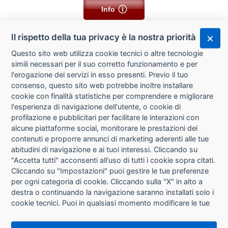
Info
Il rispetto della tua privacy è la nostra priorità
Questo sito web utilizza cookie tecnici o altre tecnologie
simili necessari per il suo corretto funzionamento e per
l'erogazione dei servizi in esso presenti. Previo il tuo
consenso, questo sito web potrebbe inoltre installare
cookie con finalità statistiche per comprendere e migliorare
l'esperienza di navigazione dell'utente, o cookie di
CHI SIAMO
profilazione e pubblicitari per facilitare le interazioni con
alcune piattaforme social, monitorare le prestazioni dei
CONTATTI
contenuti e proporre annunci di marketing aderenti alle tue
abitudini di navigazione e ai tuoi interessi. Cliccando su
CONDIZIONI DI VENDITA
"Accetta tutti" acconsenti all'uso di tutti i cookie sopra citati.
Cliccando su "Impostazioni" puoi gestire le tue preferenze
RICHIESTA RECESSO
per ogni categoria di cookie. Cliccando sulla "X" in alto a
destra o continuando la navigazione saranno installati solo i
cookie tecnici. Puoi in qualsiasi momento modificare le tue
PRIVACY
preferenze cliccando sul pulsante "Impostazioni cookie"
che si trova in fondo alle pagine del sito. Per maggiori
INFORMATIVA USO COOKIE