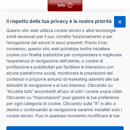
Info
Il rispetto della tua privacy è la nostra priorità
Questo sito web utilizza cookie tecnici o altre tecnologie
simili necessari per il suo corretto funzionamento e per
l'erogazione dei servizi in esso presenti. Previo il tuo
consenso, questo sito web potrebbe inoltre installare
cookie con finalità statistiche per comprendere e migliorare
l'esperienza di navigazione dell'utente, o cookie di
CHI SIAMO
profilazione e pubblicitari per facilitare le interazioni con
alcune piattaforme social, monitorare le prestazioni dei
CONTATTI
contenuti e proporre annunci di marketing aderenti alle tue
abitudini di navigazione e ai tuoi interessi. Cliccando su
CONDIZIONI DI VENDITA
"Accetta tutti" acconsenti all'uso di tutti i cookie sopra citati.
Cliccando su "Impostazioni" puoi gestire le tue preferenze
RICHIESTA RECESSO
per ogni categoria di cookie. Cliccando sulla "X" in alto a
destra o continuando la navigazione saranno installati solo i
cookie tecnici. Puoi in qualsiasi momento modificare le tue
PRIVACY
preferenze cliccando sul pulsante "Impostazioni cookie"
che si trova in fondo alle pagine del sito. Per maggiori
INFORMATIVA USO COOKIE