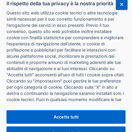
Il rispetto della tua privacy è la nostra priorità
Questo sito web utilizza cookie tecnici o altre tecnologie
simili necessari per il suo corretto funzionamento e per
l'erogazione dei servizi in esso presenti. Previo il tuo
consenso, questo sito web potrebbe inoltre installare
cookie con finalità statistiche per comprendere e migliorare
l'esperienza di navigazione dell'utente, o cookie di
CHI SIAMO
profilazione e pubblicitari per facilitare le interazioni con
alcune piattaforme social, monitorare le prestazioni dei
CONTATTI
contenuti e proporre annunci di marketing aderenti alle tue
abitudini di navigazione e ai tuoi interessi. Cliccando su
CONDIZIONI DI VENDITA
"Accetta tutti" acconsenti all'uso di tutti i cookie sopra citati.
Cliccando su "Impostazioni" puoi gestire le tue preferenze
RICHIESTA RECESSO
per ogni categoria di cookie. Cliccando sulla "X" in alto a
destra o continuando la navigazione saranno installati solo i
cookie tecnici. Puoi in qualsiasi momento modificare le tue
PRIVACY
preferenze cliccando sul pulsante "Impostazioni cookie"
che si trova in fondo alle pagine del sito. Per maggiori
INFORMATIVA USO COOKIE
Accetta tutti
informazioni consulta la nostra
Informativa sui cookie
.
IMPOSTAZIONI COOKIE