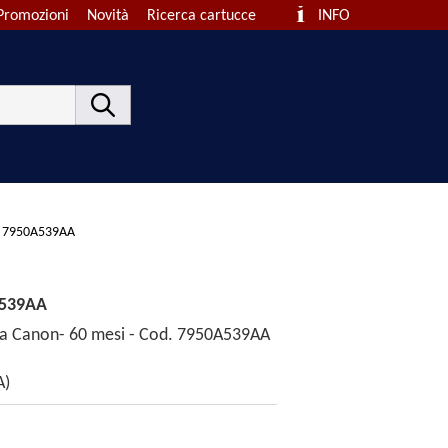
Promozioni
Novità
Ricerca cartucce
INFO
d. 7950A539AA
539AA
zia Canon- 60 mesi - Cod. 7950A539AA
A)