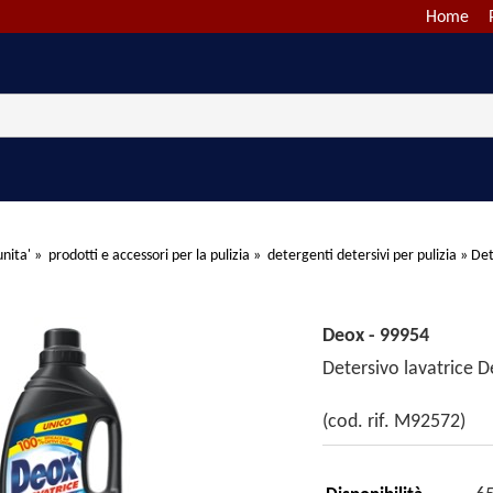
Home
nita'
»
prodotti e accessori per la pulizia
»
detergenti detersivi per pulizia
»
Det
Deox - 99954
Detersivo lavatrice De
(cod. rif. M92572)