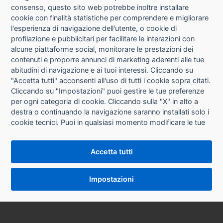
consenso, questo sito web potrebbe inoltre installare
cookie con finalità statistiche per comprendere e migliorare
l'esperienza di navigazione dell'utente, o cookie di
CHI SIAMO
profilazione e pubblicitari per facilitare le interazioni con
alcune piattaforme social, monitorare le prestazioni dei
CONTATTI
contenuti e proporre annunci di marketing aderenti alle tue
abitudini di navigazione e ai tuoi interessi. Cliccando su
CONDIZIONI DI VENDITA
"Accetta tutti" acconsenti all'uso di tutti i cookie sopra citati.
Cliccando su "Impostazioni" puoi gestire le tue preferenze
RICHIESTA RECESSO
per ogni categoria di cookie. Cliccando sulla "X" in alto a
destra o continuando la navigazione saranno installati solo i
cookie tecnici. Puoi in qualsiasi momento modificare le tue
PRIVACY
preferenze cliccando sul pulsante "Impostazioni cookie"
che si trova in fondo alle pagine del sito. Per maggiori
INFORMATIVA USO COOKIE
Accetta tutti
informazioni consulta la nostra
Informativa sui cookie
.
IMPOSTAZIONI COOKIE
Impostazioni
VERSIONE DESKTOP