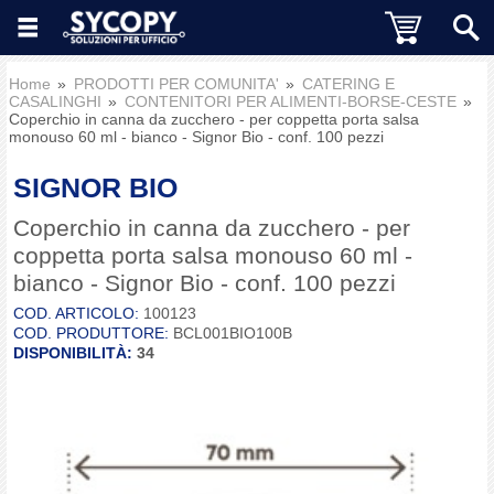
Home
PRODOTTI PER COMUNITA'
CATERING E
CASALINGHI
CONTENITORI PER ALIMENTI-BORSE-CESTE
Coperchio in canna da zucchero - per coppetta porta salsa
monouso 60 ml - bianco - Signor Bio - conf. 100 pezzi
SIGNOR BIO
Coperchio in canna da zucchero - per
coppetta porta salsa monouso 60 ml -
bianco - Signor Bio - conf. 100 pezzi
COD. ARTICOLO:
100123
COD. PRODUTTORE:
BCL001BIO100B
DISPONIBILITÀ:
34