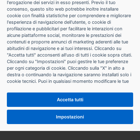
l'erogazione dei servizi in esso presenti. Previo il tuo
consenso, questo sito web potrebbe inoltre installare
cookie con finalità statistiche per comprendere e migliorare
l'esperienza di navigazione dell'utente, o cookie di
CHI SIAMO
profilazione e pubblicitari per facilitare le interazioni con
alcune piattaforme social, monitorare le prestazioni dei
CONTATTI
contenuti e proporre annunci di marketing aderenti alle tue
abitudini di navigazione e ai tuoi interessi. Cliccando su
CONDIZIONI DI VENDITA
"Accetta tutti" acconsenti all'uso di tutti i cookie sopra citati.
Cliccando su "Impostazioni" puoi gestire le tue preferenze
RICHIESTA RECESSO
per ogni categoria di cookie. Cliccando sulla "X" in alto a
destra o continuando la navigazione saranno installati solo i
cookie tecnici. Puoi in qualsiasi momento modificare le tue
PRIVACY
preferenze cliccando sul pulsante "Impostazioni cookie"
che si trova in fondo alle pagine del sito. Per maggiori
INFORMATIVA USO COOKIE
Accetta tutti
informazioni consulta la nostra
Informativa sui cookie
.
IMPOSTAZIONI COOKIE
Impostazioni
VERSIONE DESKTOP