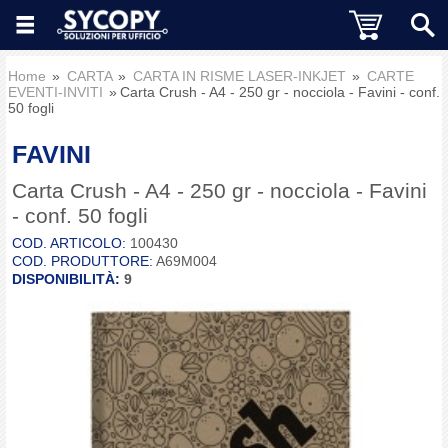
Home
CARTA
CARTA IN RISME LASER-INKJET
CARTE
EVENTI-INVITI
Carta Crush - A4 - 250 gr - nocciola - Favini - conf.
50 fogli
FAVINI
Carta Crush - A4 - 250 gr - nocciola - Favini
- conf. 50 fogli
COD. ARTICOLO:
100430
COD. PRODUTTORE:
A69M004
DISPONIBILITÀ:
9