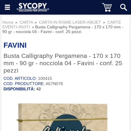
Home
CARTA
CARTA IN RISME LASER-INKJET
CARTE
EVENTI-INVITI
Busta Calligraphy Pergamena - 170 x 170 mm -
90 gr - nocciola 04 - Favini - conf. 25 pezzi
FAVINI
Busta Calligraphy Pergamena - 170 x 170
mm - 90 gr - nocciola 04 - Favini - conf. 25
pezzi
COD. ARTICOLO:
100415
COD. PRODUTTORE:
A57N078
DISPONIBILITÀ:
42