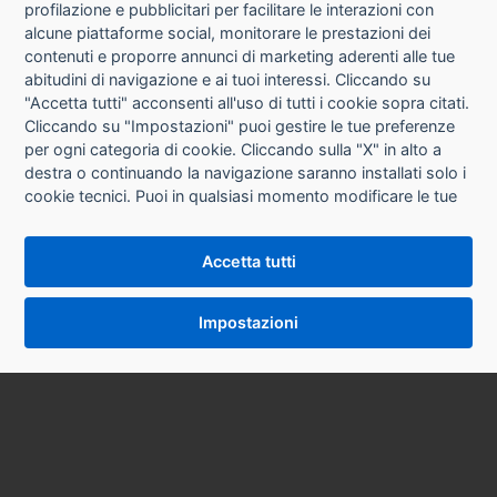
CHI SIAMO
profilazione e pubblicitari per facilitare le interazioni con
alcune piattaforme social, monitorare le prestazioni dei
CONTATTI
contenuti e proporre annunci di marketing aderenti alle tue
abitudini di navigazione e ai tuoi interessi. Cliccando su
CONDIZIONI DI VENDITA
"Accetta tutti" acconsenti all'uso di tutti i cookie sopra citati.
Cliccando su "Impostazioni" puoi gestire le tue preferenze
RICHIESTA RECESSO
per ogni categoria di cookie. Cliccando sulla "X" in alto a
destra o continuando la navigazione saranno installati solo i
cookie tecnici. Puoi in qualsiasi momento modificare le tue
PRIVACY
preferenze cliccando sul pulsante "Impostazioni cookie"
che si trova in fondo alle pagine del sito. Per maggiori
INFORMATIVA USO COOKIE
Accetta tutti
informazioni consulta la nostra
Informativa sui cookie
.
IMPOSTAZIONI COOKIE
Impostazioni
VERSIONE DESKTOP
SYCOPY SRL • Via Circonvallazione Nord 8/A 40053 Valsamoggia (BO) • Tel. 051 9970857
Email: info@sycopy.it • PEC: sycopysrl@legalmail.it
P.I. / C.F. 03887981201 Ufficio Registro Imprese BO N° REA 553724 Cap. Soc. € 10.000,00