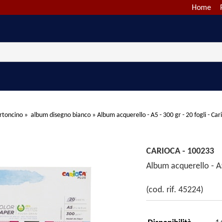
Home
rtoncino
»
album disegno bianco
»
Album acquerello - A5 - 300 gr - 20 fogli - Car
CARIOCA - 100233
Album acquerello - A5
(cod. rif. 45224)