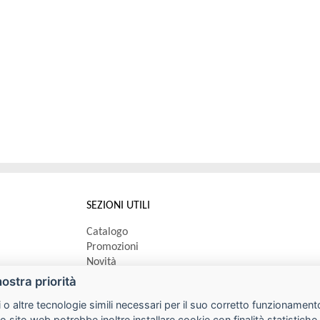
SEZIONI UTILI
Catalogo
Promozioni
Novità
Speedy order
nostra priorità
Ricerca cartucce
 o altre tecnologie simili necessari per il suo corretto funzionamento
o sito web potrebbe inoltre installare cookie con finalità statistic