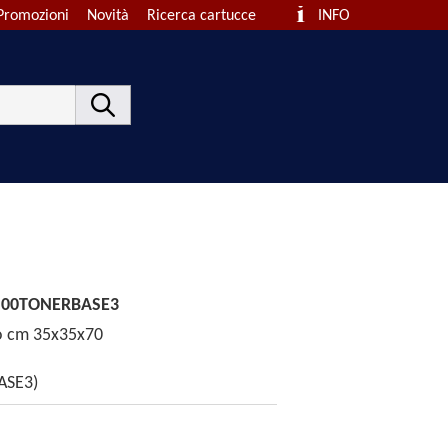
Promozioni
Novità
Ricerca cartucce
INFO
- 00TONERBASE3
o cm 35x35x70
ASE3)