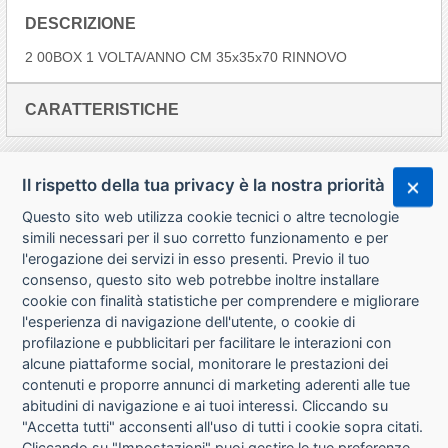
DESCRIZIONE
2 00BOX 1 VOLTA/ANNO CM 35x35x70 RINNOVO
CARATTERISTICHE
Il rispetto della tua privacy è la nostra priorità
Questo sito web utilizza cookie tecnici o altre tecnologie
simili necessari per il suo corretto funzionamento e per
l'erogazione dei servizi in esso presenti. Previo il tuo
consenso, questo sito web potrebbe inoltre installare
cookie con finalità statistiche per comprendere e migliorare
l'esperienza di navigazione dell'utente, o cookie di
CHI SIAMO
profilazione e pubblicitari per facilitare le interazioni con
alcune piattaforme social, monitorare le prestazioni dei
CONTATTI
contenuti e proporre annunci di marketing aderenti alle tue
abitudini di navigazione e ai tuoi interessi. Cliccando su
CONDIZIONI DI VENDITA
"Accetta tutti" acconsenti all'uso di tutti i cookie sopra citati.
Cliccando su "Impostazioni" puoi gestire le tue preferenze