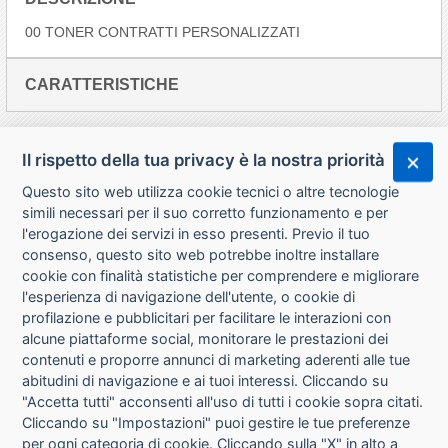
00 TONER CONTRATTI PERSONALIZZATI
CARATTERISTICHE
Il rispetto della tua privacy è la nostra priorità
Questo sito web utilizza cookie tecnici o altre tecnologie
simili necessari per il suo corretto funzionamento e per
l'erogazione dei servizi in esso presenti. Previo il tuo
consenso, questo sito web potrebbe inoltre installare
cookie con finalità statistiche per comprendere e migliorare
l'esperienza di navigazione dell'utente, o cookie di
CHI SIAMO
profilazione e pubblicitari per facilitare le interazioni con
alcune piattaforme social, monitorare le prestazioni dei
CONTATTI
contenuti e proporre annunci di marketing aderenti alle tue
abitudini di navigazione e ai tuoi interessi. Cliccando su
CONDIZIONI DI VENDITA
"Accetta tutti" acconsenti all'uso di tutti i cookie sopra citati.
Cliccando su "Impostazioni" puoi gestire le tue preferenze
RICHIESTA RECESSO
per ogni categoria di cookie. Cliccando sulla "X" in alto a