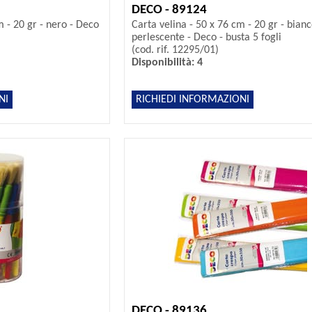
DECO - 89124
m - 20 gr - nero - Deco
Carta velina - 50 x 76 cm - 20 gr - bian
perlescente - Deco - busta 5 fogli
(cod. rif. 12295/01)
Disponibilità: 4
NI
RICHIEDI INFORMAZIONI
DECO - 89136