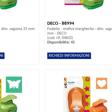
DECO - 88994
e - dim. sagoma 25 mm
Fustella - motivo margherita - dim. sa
mm - DECO
(cod. rif. 04832)
Disponibilità: 45
NI
RICHIEDI INFORMAZIONI