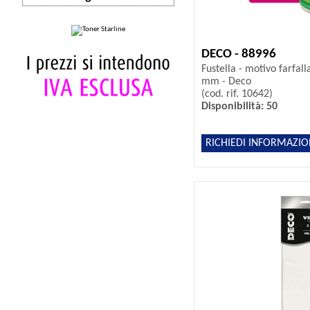
DECO - 88996
Fustella - motivo farfal
mm - Deco
(cod. rif. 10642)
Disponibilità: 50
RICHIEDI INFORMAZIO