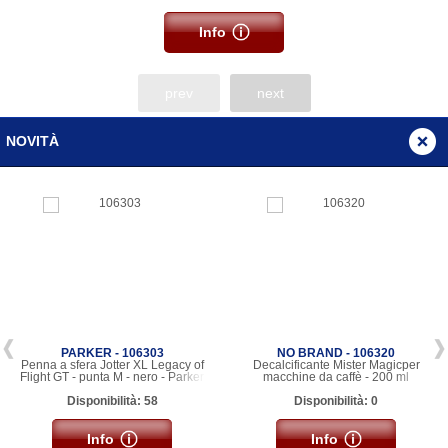
Info
prev
next
NOVITÀ
PARKER - 106303
NO BRAND - 106320
Penna a sfera Jotter XL Legacy of
Decalcificante Mister Magicper
Flight GT - punta M - nero - Parker
macchine da caffè - 200 ml
Disponibilità: 58
Disponibilità: 0
Info
Info