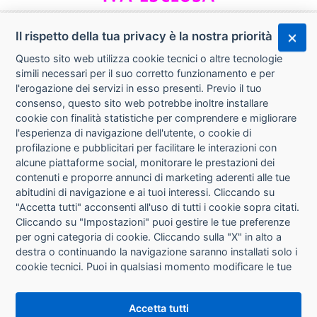
Il rispetto della tua privacy è la nostra priorità
Questo sito web utilizza cookie tecnici o altre tecnologie
simili necessari per il suo corretto funzionamento e per
l'erogazione dei servizi in esso presenti. Previo il tuo
consenso, questo sito web potrebbe inoltre installare
cookie con finalità statistiche per comprendere e migliorare
l'esperienza di navigazione dell'utente, o cookie di
CHI SIAMO
profilazione e pubblicitari per facilitare le interazioni con
alcune piattaforme social, monitorare le prestazioni dei
CONTATTI
contenuti e proporre annunci di marketing aderenti alle tue
abitudini di navigazione e ai tuoi interessi. Cliccando su
CONDIZIONI DI VENDITA
"Accetta tutti" acconsenti all'uso di tutti i cookie sopra citati.
Cliccando su "Impostazioni" puoi gestire le tue preferenze
RICHIESTA RECESSO
per ogni categoria di cookie. Cliccando sulla "X" in alto a
destra o continuando la navigazione saranno installati solo i
cookie tecnici. Puoi in qualsiasi momento modificare le tue
PRIVACY
preferenze cliccando sul pulsante "Impostazioni cookie"
che si trova in fondo alle pagine del sito. Per maggiori
INFORMATIVA USO COOKIE
Accetta tutti
informazioni consulta la nostra
Informativa sui cookie
.