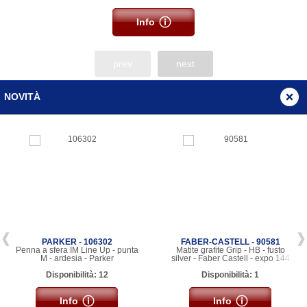
Info
prev
next
NOVITÀ
PARKER - 106302
FABER-CASTELL - 90581
Penna a sfera IM Line Up - punta
Matite grafite Grip - HB - fusto
M - ardesia - Parker
silver - Faber Castell - expo 144
pezzi
Disponibilità: 12
Disponibilità: 1
Info
Info