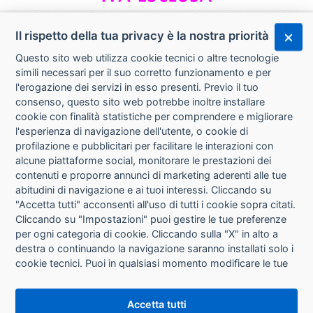
Il rispetto della tua privacy è la nostra priorità
Questo sito web utilizza cookie tecnici o altre tecnologie
simili necessari per il suo corretto funzionamento e per
l'erogazione dei servizi in esso presenti. Previo il tuo
consenso, questo sito web potrebbe inoltre installare
cookie con finalità statistiche per comprendere e migliorare
l'esperienza di navigazione dell'utente, o cookie di
CHI SIAMO
profilazione e pubblicitari per facilitare le interazioni con
alcune piattaforme social, monitorare le prestazioni dei
CONTATTI
contenuti e proporre annunci di marketing aderenti alle tue
abitudini di navigazione e ai tuoi interessi. Cliccando su
CONDIZIONI DI VENDITA
"Accetta tutti" acconsenti all'uso di tutti i cookie sopra citati.
Cliccando su "Impostazioni" puoi gestire le tue preferenze
RICHIESTA RECESSO
per ogni categoria di cookie. Cliccando sulla "X" in alto a
destra o continuando la navigazione saranno installati solo i
cookie tecnici. Puoi in qualsiasi momento modificare le tue
PRIVACY
preferenze cliccando sul pulsante "Impostazioni cookie"
che si trova in fondo alle pagine del sito. Per maggiori
INFORMATIVA USO COOKIE
Accetta tutti
informazioni consulta la nostra
Informativa sui cookie
.