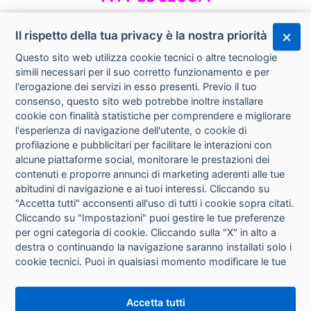
Il rispetto della tua privacy è la nostra priorità
Questo sito web utilizza cookie tecnici o altre tecnologie
simili necessari per il suo corretto funzionamento e per
l'erogazione dei servizi in esso presenti. Previo il tuo
consenso, questo sito web potrebbe inoltre installare
cookie con finalità statistiche per comprendere e migliorare
l'esperienza di navigazione dell'utente, o cookie di
CHI SIAMO
profilazione e pubblicitari per facilitare le interazioni con
alcune piattaforme social, monitorare le prestazioni dei
CONTATTI
contenuti e proporre annunci di marketing aderenti alle tue
abitudini di navigazione e ai tuoi interessi. Cliccando su
CONDIZIONI DI VENDITA
"Accetta tutti" acconsenti all'uso di tutti i cookie sopra citati.
Cliccando su "Impostazioni" puoi gestire le tue preferenze
RICHIESTA RECESSO
per ogni categoria di cookie. Cliccando sulla "X" in alto a
destra o continuando la navigazione saranno installati solo i
cookie tecnici. Puoi in qualsiasi momento modificare le tue
PRIVACY
preferenze cliccando sul pulsante "Impostazioni cookie"
che si trova in fondo alle pagine del sito. Per maggiori
INFORMATIVA USO COOKIE
Accetta tutti
informazioni consulta la nostra
Informativa sui cookie
.