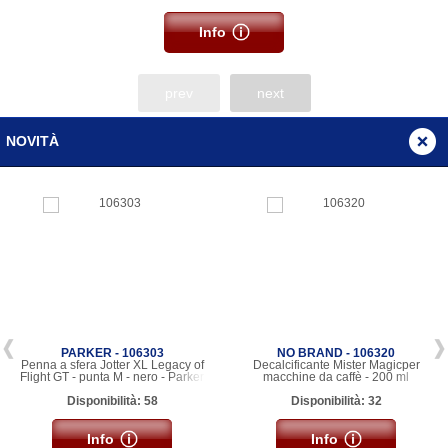
Info
prev
next
NOVITÀ
PARKER - 106303
NO BRAND - 106320
Penna a sfera Jotter XL Legacy of
Decalcificante Mister Magicper
Flight GT - punta M - nero - Parker
macchine da caffè - 200 ml
Disponibilità: 58
Disponibilità: 32
Info
Info