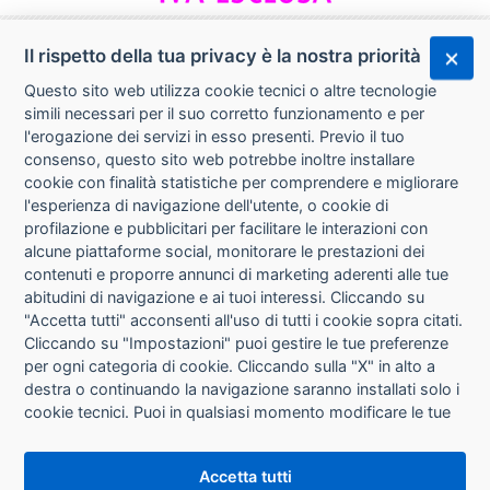
Il rispetto della tua privacy è la nostra priorità
Questo sito web utilizza cookie tecnici o altre tecnologie
simili necessari per il suo corretto funzionamento e per
l'erogazione dei servizi in esso presenti. Previo il tuo
consenso, questo sito web potrebbe inoltre installare
cookie con finalità statistiche per comprendere e migliorare
l'esperienza di navigazione dell'utente, o cookie di
CHI SIAMO
profilazione e pubblicitari per facilitare le interazioni con
alcune piattaforme social, monitorare le prestazioni dei
CONTATTI
contenuti e proporre annunci di marketing aderenti alle tue
abitudini di navigazione e ai tuoi interessi. Cliccando su
CONDIZIONI DI VENDITA
"Accetta tutti" acconsenti all'uso di tutti i cookie sopra citati.
Cliccando su "Impostazioni" puoi gestire le tue preferenze
RICHIESTA RECESSO
per ogni categoria di cookie. Cliccando sulla "X" in alto a
destra o continuando la navigazione saranno installati solo i
cookie tecnici. Puoi in qualsiasi momento modificare le tue
PRIVACY
preferenze cliccando sul pulsante "Impostazioni cookie"
che si trova in fondo alle pagine del sito. Per maggiori
INFORMATIVA USO COOKIE
Accetta tutti
informazioni consulta la nostra
Informativa sui cookie
.