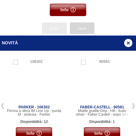
Info
prev
next
NOVITÀ
PARKER - 106302
FABER-CASTELL - 90581
Penna a sfera IM Line Up - punta
Matite grafite Grip - HB - fusto
M - ardesia - Parker
silver - Faber Castell - expo 144
pezzi
Disponibilità: 12
Disponibilità: 1
Info
Info