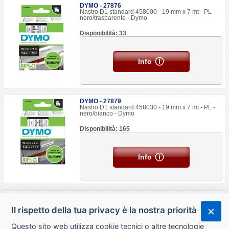
DYMO - 27876
Nastro D1 standard 458000 - 19 mm x 7 mt - PL -
nero/trasparente - Dymo
Disponibilità: 33
Info
DYMO - 27879
Nastro D1 standard 458030 - 19 mm x 7 mt - PL -
nero/bianco - Dymo
Disponibilità: 165
Info
DYMO - 27884
Nastro D1 standard 458080 - 19 mm x 7 mt - PL -
Il rispetto della tua privacy è la nostra priorità
nero/giallo - Dymo
Disponibilità: 107
Questo sito web utilizza cookie tecnici o altre tecnologie