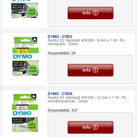
Info
DYMO - 27851
Nastro D1 standard 409180 - 9 mm x 7 mt - PL -
nero/giallo - Dymo
Disponibilità: 29
Info
DYMO - 27858
Nastro D1 standard 450100 - 12 mm x 7 mt - PL -
nero/trasparente - Dymo
Disponibilità: 337
Info