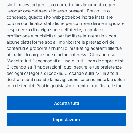
simili necessari per il suo corretto funzionamento e per
l'erogazione dei servizi in esso presenti. Previo il tuo
Info
consenso, questo sito web potrebbe inoltre installare
cookie con finalità statistiche per comprendere e migliorare
l'esperienza di navigazione dell'utente, o cookie di
profilazione e pubblicitari per facilitare le interazioni con
DYMO - 27935
Nastro Letratag 912000 - 12 mm x 4 mt -carta -
alcune piattaforme social, monitorare le prestazioni dei
bianco - Dymo
contenuti e proporre annunci di marketing aderenti alle tue
Disponibilità: 655
abitudini di navigazione e ai tuoi interessi. Cliccando su
"Accetta tutti" acconsenti all'uso di tutti i cookie sopra citati.
Cliccando su "Impostazioni" puoi gestire le tue preferenze
Info
per ogni categoria di cookie. Cliccando sulla "X" in alto a
destra o continuando la navigazione saranno installati solo i
cookie tecnici. Puoi in qualsiasi momento modificare le tue
preferenze cliccando sul pulsante "Impostazioni cookie"
DYMO - 27936
Nastro Letratag 912010 - 12 mm x 4 mt - plastica -
che si trova in fondo alle pagine del sito. Per maggiori
bianco - Dymo
Accetta tutti
informazioni consulta la nostra
Informativa sui cookie
.
Disponibilità: 2.524
Impostazioni
Info