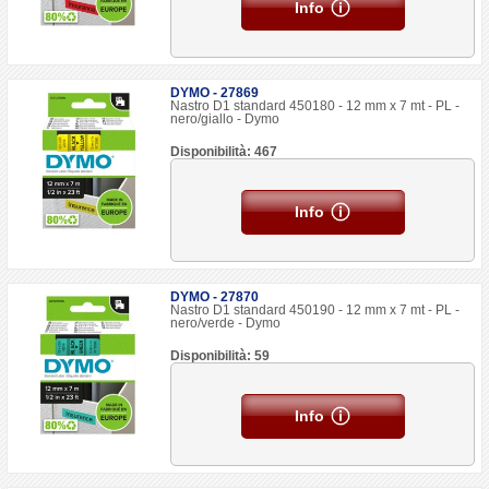
Info
DYMO - 27869
Nastro D1 standard 450180 - 12 mm x 7 mt - PL -
nero/giallo - Dymo
Disponibilità: 467
Info
DYMO - 27870
Nastro D1 standard 450190 - 12 mm x 7 mt - PL -
nero/verde - Dymo
Disponibilità: 59
Info