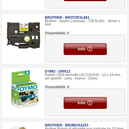
BROTHER - BROTZESL661
Brother - Nastro Laminato - TZESL661 - 36mm x
8mt
Disponibilità: 0
Info
DYMO - 100012
Rotolo 1500 etichette LW 2191635 - 10 x 19 mm -
per gioielli - carta - bianco - Dymo
Disponibilità: 8
Info
BROTHER - BROBUS2203
Brother Rotolo di etichette non patinate da 102mm