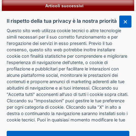
Articoli successivi
Il rispetto della tua privacy è la nostra priorità
Questo sito web utilizza cookie tecnici o altre tecnologie
simili necessari per il suo corretto funzionamento e per
l'erogazione dei servizi in esso presenti. Previo il tuo
consenso, questo sito web potrebbe inoltre installare
cookie con finalità statistiche per comprendere e migliorare
l'esperienza di navigazione dell'utente, o cookie di
CHI SIAMO
profilazione e pubblicitari per facilitare le interazioni con
alcune piattaforme social, monitorare le prestazioni dei
CONTATTI
contenuti e proporre annunci di marketing aderenti alle tue
abitudini di navigazione e ai tuoi interessi. Cliccando su
CONDIZIONI DI VENDITA
"Accetta tutti" acconsenti all'uso di tutti i cookie sopra citati.
Cliccando su "Impostazioni" puoi gestire le tue preferenze
RICHIESTA RECESSO
per ogni categoria di cookie. Cliccando sulla "X" in alto a
destra o continuando la navigazione saranno installati solo i
cookie tecnici. Puoi in qualsiasi momento modificare le tue
PRIVACY
preferenze cliccando sul pulsante "Impostazioni cookie"
che si trova in fondo alle pagine del sito. Per maggiori
INFORMATIVA USO COOKIE