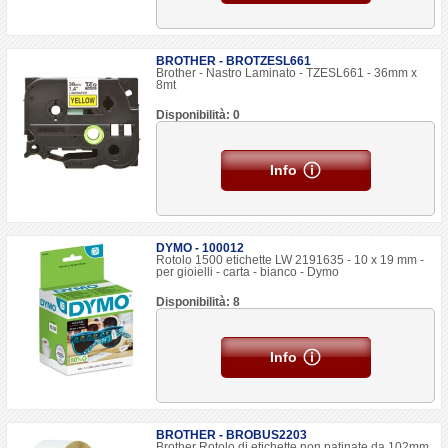
BROTHER - BROTZESL661
Brother - Nastro Laminato - TZESL661 - 36mm x
8mt
Disponibilità: 0
Info
DYMO - 100012
Rotolo 1500 etichette LW 2191635 - 10 x 19 mm -
per gioielli - carta - bianco - Dymo
Disponibilità: 8
Info
BROTHER - BROBUS2203
Brother Rotolo di etichette non patinate da 102mm