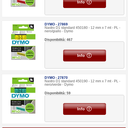
Info
DYMO - 27869
Nastro D1 standard 450180 - 12 mm x 7 mt - PL -
nero/giallo - Dymo
Disponibilità: 467
Info
DYMO - 27870
Nastro D1 standard 450190 - 12 mm x 7 mt - PL -
nero/verde - Dymo
Disponibilità: 59
Info