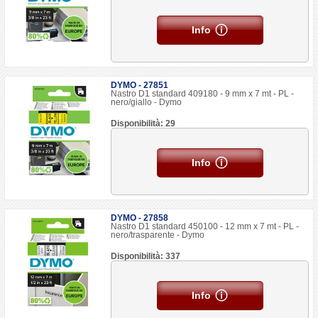
Info
DYMO - 27851
Nastro D1 standard 409180 - 9 mm x 7 mt - PL -
nero/giallo - Dymo
Disponibilità: 29
Info
DYMO - 27858
Nastro D1 standard 450100 - 12 mm x 7 mt - PL -
nero/trasparente - Dymo
Disponibilità: 337
Info