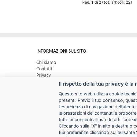
Pag. 1 di 2 (tot. articoli: 22)
INFORMAZIONI SUL SITO
Chi siamo
Contatti
Privacy
Informativa uso cookie
Il rispetto della tua privacy è la 
Questo sito web utilizza cookie tecnici
Impostazioni cookie
presenti. Previo il tuo consenso, quest
l'esperienza di navigazione dell'utente,
le prestazioni dei contenuti e proporre
I prezzi indicati si intendono IVA esclusa
tutti" acconsenti all'uso di tutti i coo
SYCOPY SRL
Cliccando sulla "X" in alto a destra o 
tue preferenze cliccando sul pulsante 
Via Circonvallazione Nord 8/A 40053 Valsamoggia (BO)