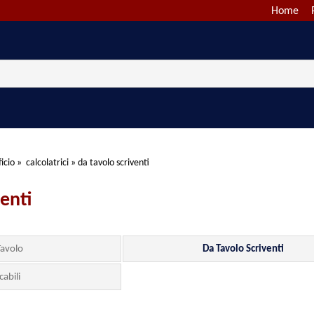
Home
icio
»
calcolatrici
»
da tavolo scriventi
venti
Tavolo
Da Tavolo Scriventi
cabili