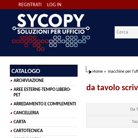
REGISTRATI
LOG IN
CATALOGO
Home
»
macchine per l'uff
ARCHIVIAZIONE
da tavolo scri
AREE ESTERNE-TEMPO LIBERO-
PET
ARREDAMENTO E COMPLEMENTI
Da 
CANCELLERIA
Tas
CARTA
CARTOTECNICA