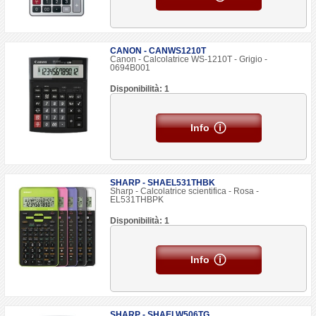
CANON - CANWS1210T
Canon - Calcolatrice WS-1210T - Grigio -
0694B001
Disponibilità: 1
Info
SHARP - SHAEL531THBK
Sharp - Calcolatrice scientifica - Rosa -
EL531THBPK
Disponibilità: 1
Info
SHARP - SHAELW506TG