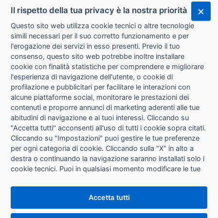
Il rispetto della tua privacy è la nostra priorità
Questo sito web utilizza cookie tecnici o altre tecnologie
simili necessari per il suo corretto funzionamento e per
l'erogazione dei servizi in esso presenti. Previo il tuo
consenso, questo sito web potrebbe inoltre installare
cookie con finalità statistiche per comprendere e migliorare
l'esperienza di navigazione dell'utente, o cookie di
CHI SIAMO
profilazione e pubblicitari per facilitare le interazioni con
alcune piattaforme social, monitorare le prestazioni dei
CONTATTI
contenuti e proporre annunci di marketing aderenti alle tue
abitudini di navigazione e ai tuoi interessi. Cliccando su
CONDIZIONI DI VENDITA
"Accetta tutti" acconsenti all'uso di tutti i cookie sopra citati.
Cliccando su "Impostazioni" puoi gestire le tue preferenze
RICHIESTA RECESSO
per ogni categoria di cookie. Cliccando sulla "X" in alto a
destra o continuando la navigazione saranno installati solo i
cookie tecnici. Puoi in qualsiasi momento modificare le tue
PRIVACY
preferenze cliccando sul pulsante "Impostazioni cookie"
che si trova in fondo alle pagine del sito. Per maggiori
INFORMATIVA USO COOKIE
Accetta tutti
informazioni consulta la nostra
Informativa sui cookie
.