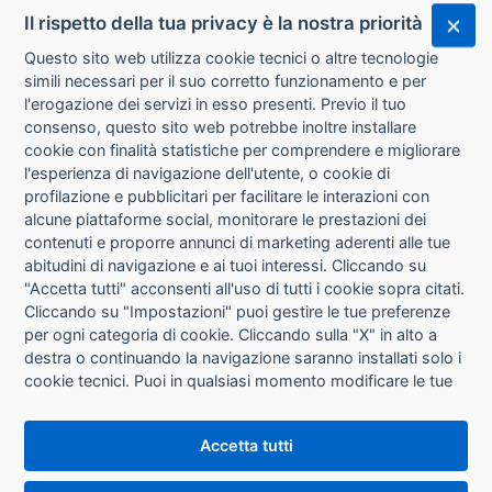
Il rispetto della tua privacy è la nostra priorità
Questo sito web utilizza cookie tecnici o altre tecnologie
simili necessari per il suo corretto funzionamento e per
l'erogazione dei servizi in esso presenti. Previo il tuo
consenso, questo sito web potrebbe inoltre installare
cookie con finalità statistiche per comprendere e migliorare
l'esperienza di navigazione dell'utente, o cookie di
CHI SIAMO
profilazione e pubblicitari per facilitare le interazioni con
alcune piattaforme social, monitorare le prestazioni dei
CONTATTI
contenuti e proporre annunci di marketing aderenti alle tue
abitudini di navigazione e ai tuoi interessi. Cliccando su
CONDIZIONI DI VENDITA
"Accetta tutti" acconsenti all'uso di tutti i cookie sopra citati.
Cliccando su "Impostazioni" puoi gestire le tue preferenze
RICHIESTA RECESSO
per ogni categoria di cookie. Cliccando sulla "X" in alto a
destra o continuando la navigazione saranno installati solo i
cookie tecnici. Puoi in qualsiasi momento modificare le tue
PRIVACY
preferenze cliccando sul pulsante "Impostazioni cookie"
che si trova in fondo alle pagine del sito. Per maggiori
INFORMATIVA USO COOKIE
Accetta tutti
informazioni consulta la nostra
Informativa sui cookie
.