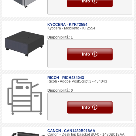
Info
KYOCERA - KYKT2554
Kyocera - Mobiletto - KT2554
Disponibilità: 1
Info
RICOH - RICH434043
Ricoh - Adobe PostScript 3 - 434043
Disponibilità: 0
Info
CANON - CAN1480B018AA
Canon - Desk top bascket BU-0 - 1480B018AA