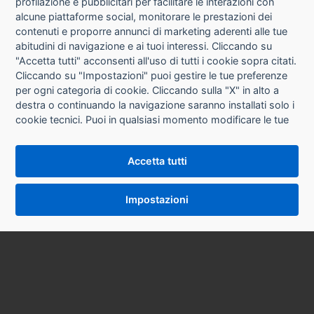
profilazione e pubblicitari per facilitare le interazioni con
alcune piattaforme social, monitorare le prestazioni dei
CONTATTI
contenuti e proporre annunci di marketing aderenti alle tue
abitudini di navigazione e ai tuoi interessi. Cliccando su
CONDIZIONI DI VENDITA
"Accetta tutti" acconsenti all'uso di tutti i cookie sopra citati.
Cliccando su "Impostazioni" puoi gestire le tue preferenze
RICHIESTA RECESSO
per ogni categoria di cookie. Cliccando sulla "X" in alto a
destra o continuando la navigazione saranno installati solo i
cookie tecnici. Puoi in qualsiasi momento modificare le tue
PRIVACY
preferenze cliccando sul pulsante "Impostazioni cookie"
che si trova in fondo alle pagine del sito. Per maggiori
INFORMATIVA USO COOKIE
Accetta tutti
informazioni consulta la nostra
Informativa sui cookie
.
IMPOSTAZIONI COOKIE
Impostazioni
VERSIONE DESKTOP
SYCOPY SRL • Via Circonvallazione Nord 8/A 40053 Valsamoggia (BO) • Tel. 051 9970857
Email: info@sycopy.it • PEC: sycopysrl@legalmail.it
P.I. / C.F. 03887981201 Ufficio Registro Imprese BO N° REA 553724 Cap. Soc. € 10.000,00