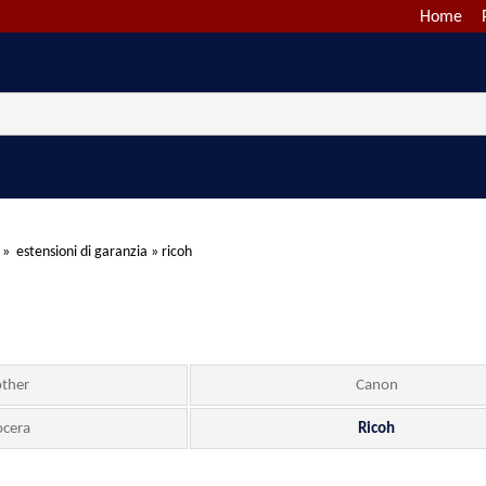
Home
»
estensioni di garanzia
»
ricoh
other
Canon
ocera
Ricoh