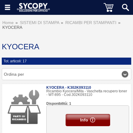
Home
SISTEMI DI STAMPA
RICAMBI PER STAMPANTI
KYOCERA
KYOCERA
Tot. articoli: 17
Ordina per
KYOCERA - K302K093110
Ricambio Kyocera/Mita - Vaschetta recupero toner
- WT-895 - Cod.302K093110
Disponibilità: 1
Info