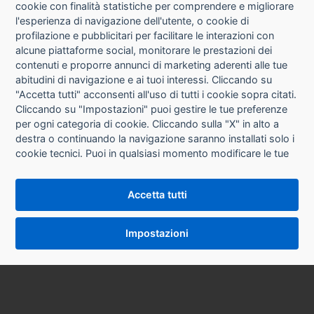
cookie con finalità statistiche per comprendere e migliorare
l'esperienza di navigazione dell'utente, o cookie di
CHI SIAMO
profilazione e pubblicitari per facilitare le interazioni con
alcune piattaforme social, monitorare le prestazioni dei
CONTATTI
contenuti e proporre annunci di marketing aderenti alle tue
abitudini di navigazione e ai tuoi interessi. Cliccando su
CONDIZIONI DI VENDITA
"Accetta tutti" acconsenti all'uso di tutti i cookie sopra citati.
Cliccando su "Impostazioni" puoi gestire le tue preferenze
RICHIESTA RECESSO
per ogni categoria di cookie. Cliccando sulla "X" in alto a
destra o continuando la navigazione saranno installati solo i
cookie tecnici. Puoi in qualsiasi momento modificare le tue
PRIVACY
preferenze cliccando sul pulsante "Impostazioni cookie"
che si trova in fondo alle pagine del sito. Per maggiori
INFORMATIVA USO COOKIE
Accetta tutti
informazioni consulta la nostra
Informativa sui cookie
.
IMPOSTAZIONI COOKIE
Impostazioni
VERSIONE DESKTOP
SYCOPY SRL • Via Circonvallazione Nord 8/A 40053 Valsamoggia (BO) • Tel. 051 9970857