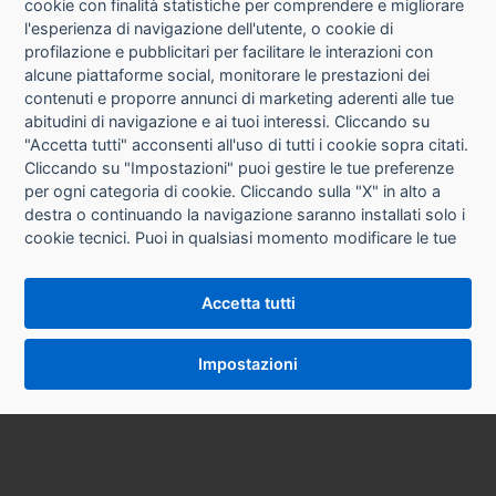
cookie con finalità statistiche per comprendere e migliorare
l'esperienza di navigazione dell'utente, o cookie di
CHI SIAMO
profilazione e pubblicitari per facilitare le interazioni con
alcune piattaforme social, monitorare le prestazioni dei
CONTATTI
contenuti e proporre annunci di marketing aderenti alle tue
abitudini di navigazione e ai tuoi interessi. Cliccando su
CONDIZIONI DI VENDITA
"Accetta tutti" acconsenti all'uso di tutti i cookie sopra citati.
Cliccando su "Impostazioni" puoi gestire le tue preferenze
RICHIESTA RECESSO
per ogni categoria di cookie. Cliccando sulla "X" in alto a
destra o continuando la navigazione saranno installati solo i
cookie tecnici. Puoi in qualsiasi momento modificare le tue
PRIVACY
preferenze cliccando sul pulsante "Impostazioni cookie"
che si trova in fondo alle pagine del sito. Per maggiori
INFORMATIVA USO COOKIE
Accetta tutti
informazioni consulta la nostra
Informativa sui cookie
.
IMPOSTAZIONI COOKIE
Impostazioni
VERSIONE DESKTOP
SYCOPY SRL • Via Circonvallazione Nord 8/A 40053 Valsamoggia (BO) • Tel. 051 9970857