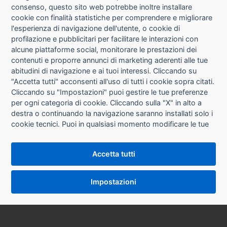
consenso, questo sito web potrebbe inoltre installare
cookie con finalità statistiche per comprendere e migliorare
l'esperienza di navigazione dell'utente, o cookie di
CHI SIAMO
profilazione e pubblicitari per facilitare le interazioni con
alcune piattaforme social, monitorare le prestazioni dei
CONTATTI
contenuti e proporre annunci di marketing aderenti alle tue
abitudini di navigazione e ai tuoi interessi. Cliccando su
CONDIZIONI DI VENDITA
"Accetta tutti" acconsenti all'uso di tutti i cookie sopra citati.
Cliccando su "Impostazioni" puoi gestire le tue preferenze
RICHIESTA RECESSO
per ogni categoria di cookie. Cliccando sulla "X" in alto a
destra o continuando la navigazione saranno installati solo i
cookie tecnici. Puoi in qualsiasi momento modificare le tue
PRIVACY
preferenze cliccando sul pulsante "Impostazioni cookie"
che si trova in fondo alle pagine del sito. Per maggiori
INFORMATIVA USO COOKIE
Accetta tutti
informazioni consulta la nostra
Informativa sui cookie
.
IMPOSTAZIONI COOKIE
Impostazioni
VERSIONE DESKTOP