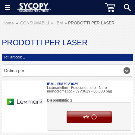
Home
CONSUMABILI
IBM
PRODOTTI PER LASER
PRODOTTI PER LASER
Tot. articoli: 1
Ordina per
IBM - IBM39V3629
Lexmark/Ibm - Fotoconduttore - Nero
monocromatico - 39V3629 - 60.000 pag
Disponibilità: 1
Info