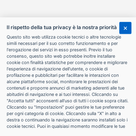
Il rispetto della tua privacy è la nostra priorità
Questo sito web utilizza cookie tecnici o altre tecnologie
simili necessari per il suo corretto funzionamento e per
l'erogazione dei servizi in esso presenti. Previo il tuo
consenso, questo sito web potrebbe inoltre installare
cookie con finalità statistiche per comprendere e migliorare
l'esperienza di navigazione dell'utente, o cookie di
CHI SIAMO
profilazione e pubblicitari per facilitare le interazioni con
alcune piattaforme social, monitorare le prestazioni dei
CONTATTI
contenuti e proporre annunci di marketing aderenti alle tue
abitudini di navigazione e ai tuoi interessi. Cliccando su
CONDIZIONI DI VENDITA
"Accetta tutti" acconsenti all'uso di tutti i cookie sopra citati.
Cliccando su "Impostazioni" puoi gestire le tue preferenze
RICHIESTA RECESSO
per ogni categoria di cookie. Cliccando sulla "X" in alto a
destra o continuando la navigazione saranno installati solo i
cookie tecnici. Puoi in qualsiasi momento modificare le tue
PRIVACY
preferenze cliccando sul pulsante "Impostazioni cookie"