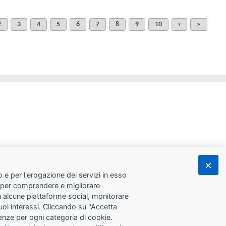
2
3
4
5
6
7
8
9
10
›
»
 e per l'erogazione dei servizi in esso
he per comprendere e migliorare
con alcune piattaforme social, monitorare
tuoi interessi. Cliccando su "Accetta
erenze per ogni categoria di cookie.