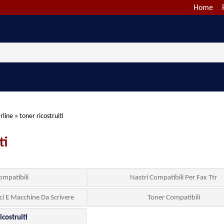
Home
rline
»
toner ricostruiti
ti
ompatibili
Nastri Compatibili Per Fax Ttr
ici E Macchine Da Scrivere
Toner Compatibili
icostruiti