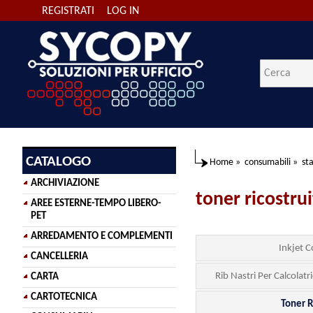
REGISTRATI
LOG IN
CATALOGO
Home
»
consumabili
»
sta
ARCHIVIAZIONE
toner ricostrui
AREE ESTERNE-TEMPO LIBERO-
PET
ARREDAMENTO E COMPLEMENTI
Inkjet C
CANCELLERIA
Rib Nastri Per Calcolatr
CARTA
CARTOTECNICA
Toner R