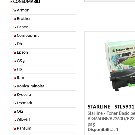
CONSUMABILI
Armor
Brother
Canon
Compuprint
Db
Epson
G&g
Hp
Ibm
Konica-minolta
Kyocera
Lexmark
STARLINE - STL593
Oki
Starline - Toner Basic pe
B3465DNF/B2360D/B236
Olivetti
pag
Pantum
Disponibilità: 1