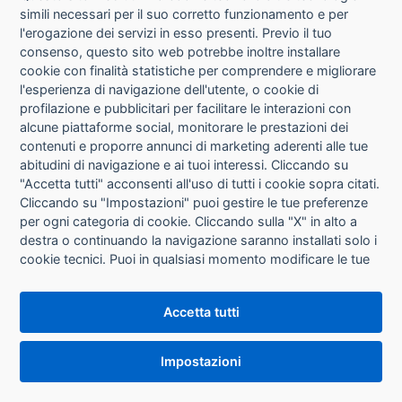
simili necessari per il suo corretto funzionamento e per
l'erogazione dei servizi in esso presenti. Previo il tuo
HP - HPB6Y12A
Hp - Cartuccia ink originale - HP730 - Ciano
consenso, questo sito web potrebbe inoltre installare
Chiaro - B6Y12A - 300 ml
cookie con finalità statistiche per comprendere e migliorare
Disponibilità: 0
l'esperienza di navigazione dell'utente, o cookie di
profilazione e pubblicitari per facilitare le interazioni con
alcune piattaforme social, monitorare le prestazioni dei
Info
contenuti e proporre annunci di marketing aderenti alle tue
abitudini di navigazione e ai tuoi interessi. Cliccando su
"Accetta tutti" acconsenti all'uso di tutti i cookie sopra citati.
Cliccando su "Impostazioni" puoi gestire le tue preferenze
HP - HPW2120A
Hp - Toner originale - Nero - 212A - W2120A -
per ogni categoria di cookie. Cliccando sulla "X" in alto a
5.500 pag
destra o continuando la navigazione saranno installati solo i
Disponibilità: 18
cookie tecnici. Puoi in qualsiasi momento modificare le tue
preferenze cliccando sul pulsante "Impostazioni cookie"
che si trova in fondo alle pagine del sito. Per maggiori
Info
Accetta tutti
informazioni consulta la nostra
Informativa sui cookie
.
Impostazioni
HP - HPW2120X
Hp - Toner originale - Nero - 212X - W2120X -
13.000 pag