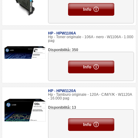
Info
HP - HPW1106A
Hp - Toner originale - 106A - nero - W1106A - 1.000
pag
Disponibilità: 350
Info
HP - HPW1120A
Hp - Tamburo originale - 120A - C/M/Y/K - W1120A
- 16.000 pag
Disponibilità: 13
Info