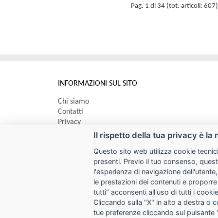
Pag. 1 di 34 (tot. articoli: 607)
INFORMAZIONI SUL SITO
Chi siamo
Contatti
Privacy
Informativa uso cookie
Il rispetto della tua privacy è la 
Questo sito web utilizza cookie tecnici
Impostazioni cookie
presenti. Previo il tuo consenso, quest
l'esperienza di navigazione dell'utente,
le prestazioni dei contenuti e proporre
I prezzi indicati si intendono IVA esclusa
tutti" acconsenti all'uso di tutti i coo
SYCOPY SRL
Cliccando sulla "X" in alto a destra o 
tue preferenze cliccando sul pulsante 
Via Circonvallazione Nord 8/A 40053 Valsamoggia (BO)