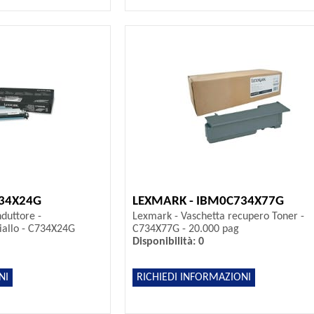
734X24G
LEXMARK - IBM0C734X77G
duttore -
Lexmark - Vaschetta recupero Toner -
allo - C734X24G
C734X77G - 20.000 pag
Disponibilità: 0
NI
RICHIEDI INFORMAZIONI