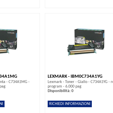
734A1MG
LEXMARK - IBM0C734A1YG
enta - C734A1MG -
Lexmark - Toner - Giallo - C734A1YG - r
 pag
program - 6.000 pag
Disponibilità: 0
NI
RICHIEDI INFORMAZIONI