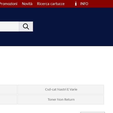
Promozioni
Novità
Ricerca cartucce
INFO
Csd-cat Nastri E Varie
Toner Non Return