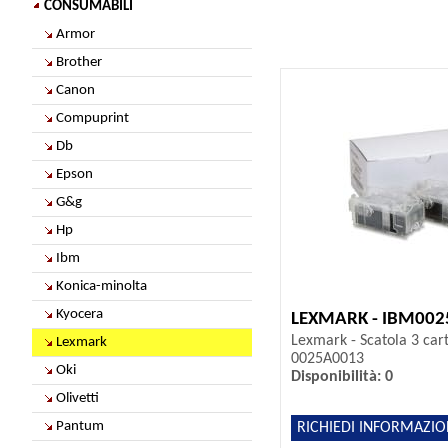
CONSUMABILI
Armor
Brother
Canon
Compuprint
Db
Epson
G&g
Hp
Ibm
Konica-minolta
Kyocera
LEXMARK - IBM00
Lexmark - Scatola 3 cart
Lexmark
0025A0013
Oki
Disponibilità: 0
Olivetti
Pantum
RICHIEDI INFORMAZIO