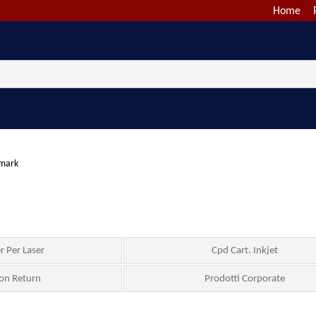
Home
xmark
r Per Laser
Cpd Cart. Inkjet
Non Return
Prodotti Corporate