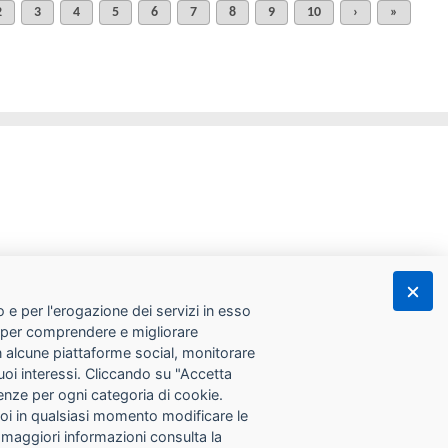
2
3
4
5
6
7
8
9
10
›
»
 e per l'erogazione dei servizi in esso
he per comprendere e migliorare
con alcune piattaforme social, monitorare
tuoi interessi. Cliccando su "Accetta
erenze per ogni categoria di cookie.
Puoi in qualsiasi momento modificare le
 maggiori informazioni consulta la