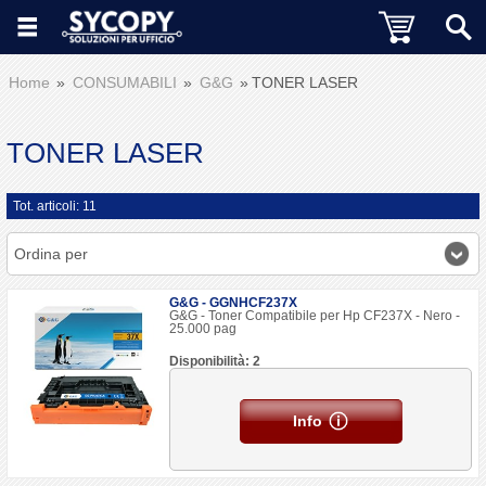
Home
CONSUMABILI
G&G
TONER LASER
TONER LASER
Tot. articoli: 11
Ordina per
G&G - GGNHCF237X
G&G - Toner Compatibile per Hp CF237X - Nero -
25.000 pag
Disponibilità: 2
Info