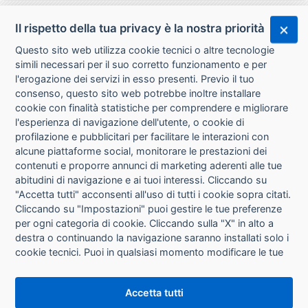
Il rispetto della tua privacy è la nostra priorità
Questo sito web utilizza cookie tecnici o altre tecnologie
simili necessari per il suo corretto funzionamento e per
l'erogazione dei servizi in esso presenti. Previo il tuo
consenso, questo sito web potrebbe inoltre installare
cookie con finalità statistiche per comprendere e migliorare
l'esperienza di navigazione dell'utente, o cookie di
CHI SIAMO
profilazione e pubblicitari per facilitare le interazioni con
alcune piattaforme social, monitorare le prestazioni dei
CONTATTI
contenuti e proporre annunci di marketing aderenti alle tue
abitudini di navigazione e ai tuoi interessi. Cliccando su
CONDIZIONI DI VENDITA
"Accetta tutti" acconsenti all'uso di tutti i cookie sopra citati.
Cliccando su "Impostazioni" puoi gestire le tue preferenze
RICHIESTA RECESSO
per ogni categoria di cookie. Cliccando sulla "X" in alto a
destra o continuando la navigazione saranno installati solo i
cookie tecnici. Puoi in qualsiasi momento modificare le tue
PRIVACY
preferenze cliccando sul pulsante "Impostazioni cookie"
che si trova in fondo alle pagine del sito. Per maggiori
INFORMATIVA USO COOKIE
Accetta tutti
informazioni consulta la nostra
Informativa sui cookie
.