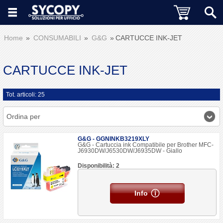
Home
CONSUMABILI
G&G
CARTUCCE INK-JET
CARTUCCE INK-JET
Tot. articoli: 25
Ordina per
G&G - GGNINKB3219XLY
G&G - Cartuccia ink Compatibile per Brother MFC-
J6930DW/J6530DW/J6935DW - Giallo
Disponibilità: 2
Info