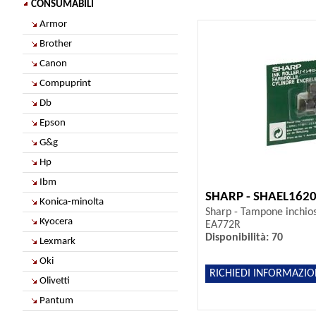
CONSUMABILI
Armor
Brother
Canon
Compuprint
Db
Epson
G&g
Hp
Ibm
SHARP - SHAEL162
Konica-minolta
Sharp - Tampone inchios
Kyocera
EA772R
Disponibilità: 70
Lexmark
Oki
RICHIEDI INFORMAZIO
Olivetti
Pantum