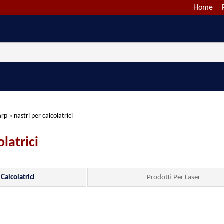
Home
arp
»
nastri per calcolatrici
olatrici
 Calcolatrici
Prodotti Per Laser