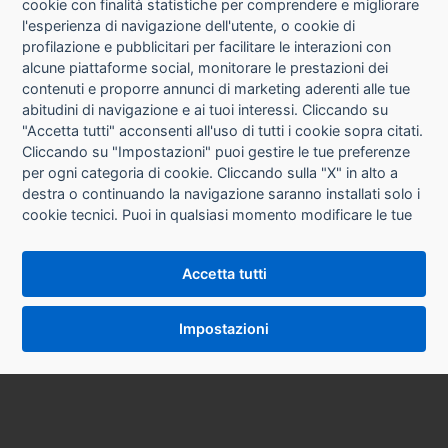
cookie con finalità statistiche per comprendere e migliorare
l'esperienza di navigazione dell'utente, o cookie di
CHI SIAMO
profilazione e pubblicitari per facilitare le interazioni con
alcune piattaforme social, monitorare le prestazioni dei
CONTATTI
contenuti e proporre annunci di marketing aderenti alle tue
abitudini di navigazione e ai tuoi interessi. Cliccando su
CONDIZIONI DI VENDITA
"Accetta tutti" acconsenti all'uso di tutti i cookie sopra citati.
Cliccando su "Impostazioni" puoi gestire le tue preferenze
RICHIESTA RECESSO
per ogni categoria di cookie. Cliccando sulla "X" in alto a
destra o continuando la navigazione saranno installati solo i
cookie tecnici. Puoi in qualsiasi momento modificare le tue
PRIVACY
preferenze cliccando sul pulsante "Impostazioni cookie"
che si trova in fondo alle pagine del sito. Per maggiori
INFORMATIVA USO COOKIE
Accetta tutti
informazioni consulta la nostra
Informativa sui cookie
.
IMPOSTAZIONI COOKIE
Impostazioni
VERSIONE DESKTOP
SYCOPY SRL • Via Circonvallazione Nord 8/A 40053 Valsamoggia (BO) • Tel. 051 9970857