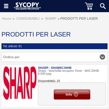
Home
CONSUMABILI
SHARP
PRODOTTI PER LASER
PRODOTTI PER LASER
Tot. articoli: 81
Ordina per
SHARP - SHAMXC30HB
Sharp - Vaschetta recupero Toner - MXC30HB -
8.000 pag
Disponibilità: 25
Info