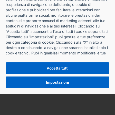
l'esperienza di navigazione dell'utente, o cookie di
CHI SIAMO
profilazione e pubblicitari per facilitare le interazioni con
alcune piattaforme social, monitorare le prestazioni dei
CONTATTI
contenuti e proporre annunci di marketing aderenti alle tue
abitudini di navigazione e ai tuoi interessi. Cliccando su
CONDIZIONI DI VENDITA
"Accetta tutti" acconsenti all'uso di tutti i cookie sopra citati.
Cliccando su "Impostazioni" puoi gestire le tue preferenze
RICHIESTA RECESSO
per ogni categoria di cookie. Cliccando sulla "X" in alto a
destra o continuando la navigazione saranno installati solo i
cookie tecnici. Puoi in qualsiasi momento modificare le tue
PRIVACY
preferenze cliccando sul pulsante "Impostazioni cookie"
che si trova in fondo alle pagine del sito. Per maggiori
INFORMATIVA USO COOKIE
Accetta tutti
informazioni consulta la nostra
Informativa sui cookie
.
IMPOSTAZIONI COOKIE
Impostazioni
VERSIONE DESKTOP
SYCOPY SRL • Via Circonvallazione Nord 8/A 40053 Valsamoggia (BO) • Tel. 051 9970857