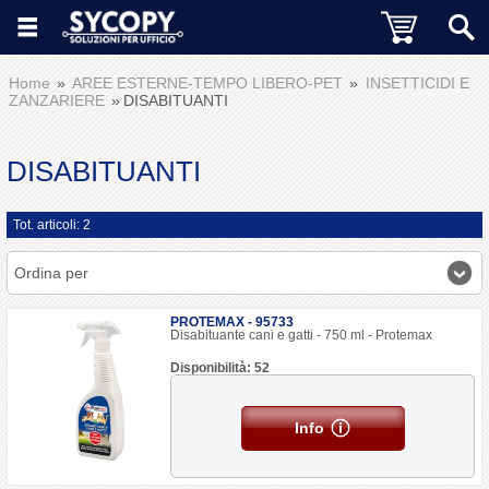
Home
AREE ESTERNE-TEMPO LIBERO-PET
INSETTICIDI E
ZANZARIERE
DISABITUANTI
DISABITUANTI
Tot. articoli: 2
Ordina per
PROTEMAX - 95733
Disabituante cani e gatti - 750 ml - Protemax
Disponibilità: 52
Info