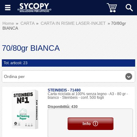
Home
CARTA
CARTA IN RISME LASER-INKJET
70/80gr
BIANCA
70/80gr BIANCA
Tot. articoli: 23
Ordina per
STEINBEIS - 71480
Carta riciclata al 100% senza legno - A3 - 80 gr -
bianco - Steinbeis - conf. 500 fogli
Disponibilità: 430
Info