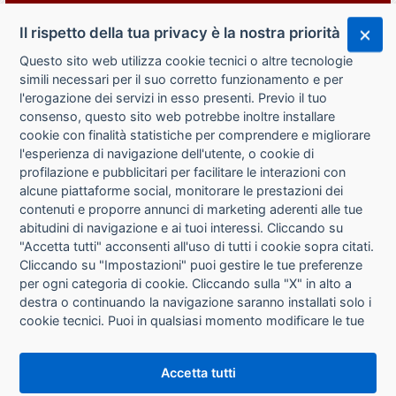
Il rispetto della tua privacy è la nostra priorità
Questo sito web utilizza cookie tecnici o altre tecnologie
simili necessari per il suo corretto funzionamento e per
l'erogazione dei servizi in esso presenti. Previo il tuo
consenso, questo sito web potrebbe inoltre installare
cookie con finalità statistiche per comprendere e migliorare
l'esperienza di navigazione dell'utente, o cookie di
CHI SIAMO
profilazione e pubblicitari per facilitare le interazioni con
alcune piattaforme social, monitorare le prestazioni dei
CONTATTI
contenuti e proporre annunci di marketing aderenti alle tue
abitudini di navigazione e ai tuoi interessi. Cliccando su
CONDIZIONI DI VENDITA
"Accetta tutti" acconsenti all'uso di tutti i cookie sopra citati.
Cliccando su "Impostazioni" puoi gestire le tue preferenze
RICHIESTA RECESSO
per ogni categoria di cookie. Cliccando sulla "X" in alto a
destra o continuando la navigazione saranno installati solo i
cookie tecnici. Puoi in qualsiasi momento modificare le tue
PRIVACY
preferenze cliccando sul pulsante "Impostazioni cookie"
che si trova in fondo alle pagine del sito. Per maggiori
INFORMATIVA USO COOKIE
Accetta tutti
informazioni consulta la nostra
Informativa sui cookie
.